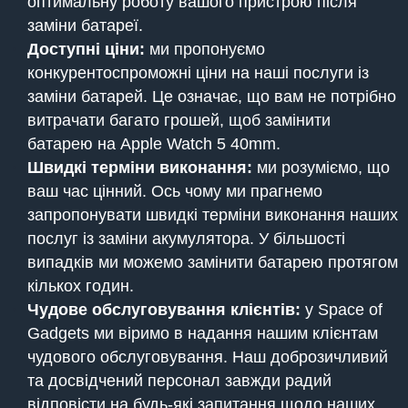
оптимальну роботу вашого пристрою після
заміни батареї.
Доступні ціни:
ми пропонуємо
конкурентоспроможні ціни на наші послуги із
заміни батарей. Це означає, що вам не потрібно
витрачати багато грошей, щоб замінити
батарею на Apple Watch 5 40mm.
Швидкі терміни виконання:
ми розуміємо, що
ваш час цінний. Ось чому ми прагнемо
запропонувати швидкі терміни виконання наших
послуг із заміни акумулятора. У більшості
випадків ми можемо замінити батарею протягом
кількох годин.
Чудове обслуговування клієнтів:
у Space of
Gadgets ми віримо в надання нашим клієнтам
чудового обслуговування. Наш доброзичливий
та досвідчений персонал завжди радий
відповісти на будь-які запитання щодо наших