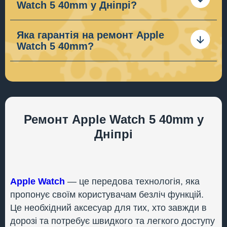
Watch 5 40mm у Дніпрі?
з нами по телефону або залиште заявку.
На нашому сайті Ви зможете знайти прайси з
актуальними цінами на ремонт. Якщо в Вас
Яка гарантія на ремонт Apple
виникли питання – зателефонуйте нам або
Watch 5 40mm?
залиште заявку.
Наш сервісний цент
“Space of Gadgets”
надає
гарантію на ремонт
Apple Watch 5 40mm
до 12
місяців. Гарантія розповсюджується на
запчастини, а також на роботу яку ми виконуємо.
Виключення складають механічні пошкодження,
потрапляння рідини, а також зірвані пломби
Ремонт Apple Watch 5 40mm у
нашого СЦ.
Дніпрі
Apple Watch
— це передова технологія, яка
пропонує своїм користувачам безліч функцій.
Це необхідний аксесуар для тих, хто завжди в
дорозі та потребує швидкого та легкого доступу