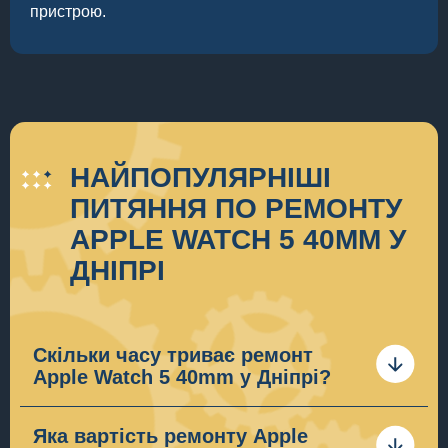
пристрою.
НАЙПОПУЛЯРНІШІ
ПИТЯННЯ ПО РЕМОНТУ
APPLE WATCH 5 40MM У
ДНІПРІ
Скільки часу триває ремонт
Apple Watch 5 40mm у Дніпрі?
Час ремонту Apple Watch 5 40mm залежить від
несправності. Зазвичай ремонт займає один день.
Яка вартість ремонту Apple
Для того щоб дізнатися терміни ремонту зв’яжіться