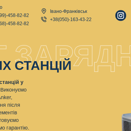
о
Івано-Франківськ
99)-458-82-82
+38(050)-163-43-22
68)-458-82-82
 ЗАРЯДН
Х СТАНЦІЙ
станцій у
Виконуємо
Anker,
ня після
ементів
стовуємо
мо гарантію.