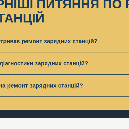
НІШІ ПИТЯННЯ ПО
ТАНЦІЙ
 триває ремонт зарядних станцій?
і ремонт зарядних станцій зазвичай займає 2 – 4 дні
 діагностики зарядних станцій?
нтр Space of Gadgets безкоштовно продіагностує Ваш
сформує ціну і визначить терміни ремонту.
 на ремонт зарядних станцій?
арантію від 3 до 6 місяців.