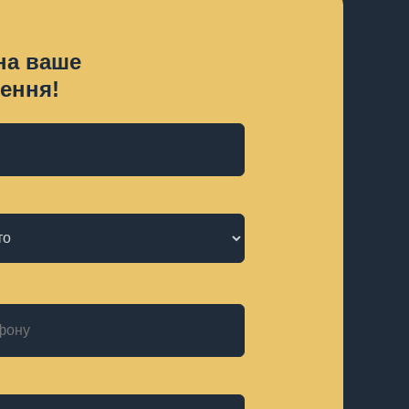
на ваше
ення!