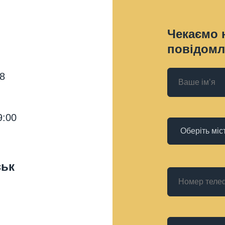
Чекаємо 
повідомл
18
9:00
ськ