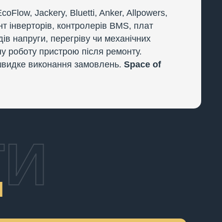
low, Jackery, Bluetti, Anker, Allpowers,
нт інверторів, контролерів BMS, плат
дів напруги, перегріву чи механічних
ну роботу пристрою після ремонту.
а швидке виконання замовлень.
Space of
ТИ
И