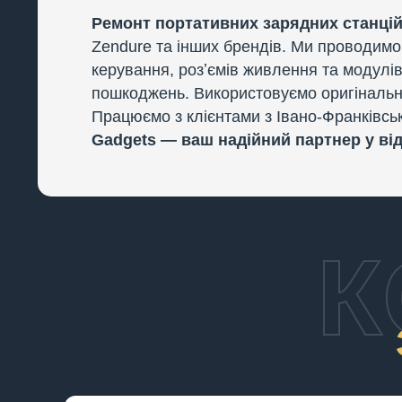
Ремонт портативних зарядних станцій 
Zendure та інших брендів. Ми проводимо 
керування, розʼємів живлення та модулів 
пошкоджень. Використовуємо оригінальні
Працюємо з клієнтами з Івано-Франківськ
Gadgets — ваш надійний партнер у від
К