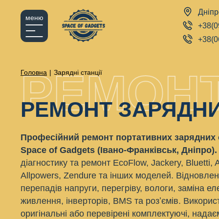
Дніпр
меню
+38(0
+38(0
РЕМОНТ
Головна
|
Зарядні станції
РЕМОНТ ЗАРЯДНИ
Професійний ремонт портативних зарядних 
Space of Gadgets (Івано-Франківськ, Дніпро).
діагностику та ремонт EcoFlow, Jackery, Bluetti, 
Allpowers, Zendure та інших моделей. Відновлен
перепадів напруги, перегріву, вологи, заміна ел
живлення, інверторів, BMS та розʼємів. Викори
оригінальні або перевірені комплектуючі, надає