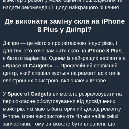
майстер з ремонту може оцінити пошкодження та
надати рекомендації щодо найкращого рішення.
Де виконати заміну скла на iPhone
8 Plus у Дніпрі?
Дніпро — це місто з процвітаючою індустрією, і
для тих, хто хоче замінити скло на
iPhone 8 Plus
,
є багато варіантів. Одним із найкращих варіантів є
«
Space of Gadgets
» — Професійний сервісний
центр, який спеціалізується на ремонті всіх типів
електронних пристроїв, включаючи iPhone.
У
Space of Gadgets
ви можете розраховувати на
першокласне обслуговування від досвідчених
майстрів, які мають багаторічний досвід ремонту
iPhone. Вони використовують тільки найякісніші
запчастини, тому ви можете бути впевнені, що