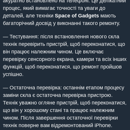
акуратно встановлено на телефоні. Це делікатний
процес, який вимагає точності та уваги до
деталей, але техніки
Space of Gadgets
мають
багаторічний досвід у виконанні такого ремонту.
— Тестування: після встановлення нового скла
технік перевірить пристрій, щоб переконатися, що
він працює належним чином. Це включає
перевірку сенсорного екрана, камери та всіх інших
функцій, щоб переконатися, що ремонт пройшов
успішно.
— Остаточна перевірка: останнім етапом процесу
заміни скла є остаточна перевірка пристрою.
Технік уважно огляне пристрій, щоб переконатися,
що він у хорошому стані та працює належним
чином. Після завершення остаточної перевірки
технік поверне вам відремонтований iPhone.