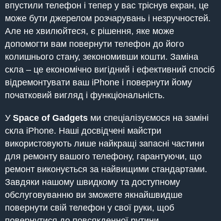
впустили телефон і тепер у вас тріснув екран, це
може бути джерелом розчарувань і незручностей.
Але не хвилюйтеся, є рішення, яке може
допомогти вам повернути телефон до його
колишнього стану, зекономивши кошти. Заміна
скла – це економічно вигідний і ефективний спосіб
відремонтувати ваш iPhone і повернути йому
початковий вигляд і функціональність.
У
Space of Gadgets
ми спеціалізуємося на заміні
скла iPhone. Наші досвідчені майстри
використовують лише найкращі запасні частини
для ремонту вашого телефону, гарантуючи, що
ремонт виконується за найвищими стандартами.
Завдяки нашому швидкому та доступному
обслуговуванню ви зможете якнайшвидше
повернути свій телефон у свої руки, щоб
повернутися до повсякденної рутини.