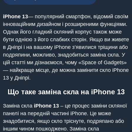
iPhone 13
— популярний смартфон, відомий своїм
інноваційним дизайном і розширеними функціями.
Однак його гладкий скляний корпус також може
бути однією з його слабких сторін. Якщо ви живете
в Дніпрі і на вашому iPhone з’явилися тріщини або
подряпини, можливо, знадобиться заміна скла. У
цій статті ми дізнаємося, чому «Space of Gadgets»
— найкраще місце, де можна замінити скло iPhone
13 у Дніпрі.
Що таке заміна скла на iPhone 13
Заміна скла
iPhone 13
– це процес заміни скляної
панелі на передній частині iPhone. Це може
знадобитися, якщо скло тріснуте, подряпано або
іншим чином пошкоджено. Заміна скла