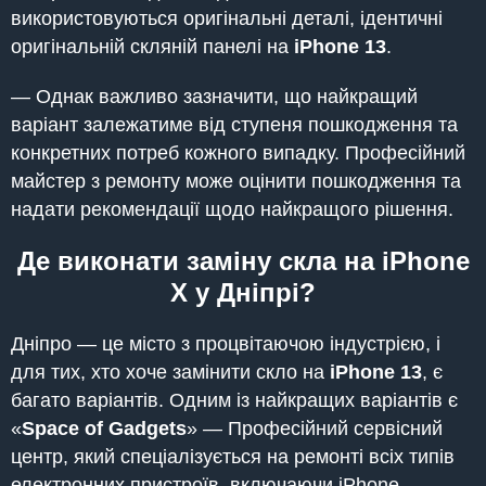
використовуються оригінальні деталі, ідентичні
оригінальній скляній панелі на
iPhone 13
.
— Однак важливо зазначити, що найкращий
варіант залежатиме від ступеня пошкодження та
конкретних потреб кожного випадку. Професійний
майстер з ремонту може оцінити пошкодження та
надати рекомендації щодо найкращого рішення.
Де виконати заміну скла на iPhone
X у Дніпрі?
Дніпро — це місто з процвітаючою індустрією, і
для тих, хто хоче замінити скло на
iPhone 13
, є
багато варіантів. Одним із найкращих варіантів є
«
Space of Gadgets
» — Професійний сервісний
центр, який спеціалізується на ремонті всіх типів
електронних пристроїв, включаючи iPhone.