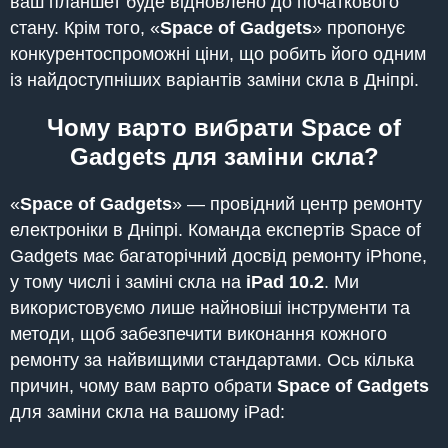
ваш планшет буде відновлено до початкового
стану. Крім того, «
Space of Gadgets
» пропонує
конкурентоспроможні ціни, що робить його одним
із найдоступніших варіантів заміни скла в Дніпрі.
Чому варто вибрати Space of
Gadgets для заміни скла?
«
Space of Gadgets
» — провідний центр ремонту
електроніки в Дніпрі. Команда експертів Space of
Gadgets має багаторічний досвід ремонту iPhone,
у тому числі і заміні скла на
iPad
10.2
. Ми
використовуємо лише найновіші інструменти та
методи, щоб забезпечити виконання кожного
ремонту за найвищими стандартами. Ось кілька
причин, чому вам варто обрати
Space of Gadgets
для заміни скла на вашому iPad: