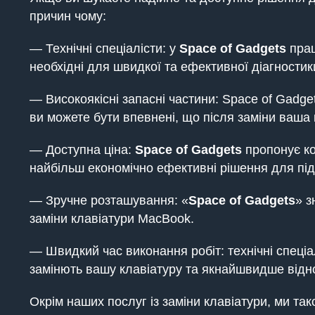
причин чому:
— Технічні спеціалісти: у
Space of Gadgets
прац
необхідні для швидкої та ефективної діагности
— Високоякісні запасні частини: Space of Gadg
ви можете бути впевнені, що після заміни ваша
— Доступна ціна:
Space of Gadgets
пропонує ко
найбільш економічно ефективні рішення для підт
— Зручне розташування: «
Space of Gadgets
» з
заміни клавіатури MacBook.
— Швидкий час виконання робіт: технічні спеці
замінють вашу клавіатуру та якнайшвидше відн
Окрім наших послуг із заміни клавіатури, ми т