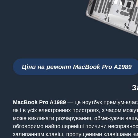
Ціни на ремонт MacBook Pro A1989
З
MacBook
Pro A1989
— це ноутбук преміум-класу
як і в усіх електронних пристроях, з часом мож
може викликати розчарування, обмежуючи вашу з
обговоримо найпоширеніші причини несправності
залипанням клавіш, пропущеними клавішами чи 