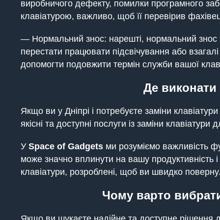
виробничого дефекту, помилки програмного заб
клавіатурою, важливо, щоб її перевірив фахіве
— Нормальний знос: нарешті, нормальний знос 
перестати працювати підсвічування або взагал
допомогти подовжити термін служби вашої клаві
Де виконати 
Якщо ви у Дніпрі і потребуєте заміни клавіатури
якісні та доступні послуги із заміни клавіатур
У
Space of Gadgets
ми розуміємо важливість фу
може значно вплинути на вашу продуктивність і
клавіатури, розроблені, щоб ви швидко поверну
Чому варто вибрати
Якщо ви шукаєте надійне та доступне рішення 