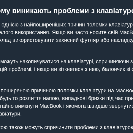
му виникають проблеми з клавіату
 однією з найпоширеніших причин поломки клавіату
алого використання. Якщо ви часто носите свій MacB
иклад використовувати захисний футляр або накладку
м можуть накопичуватися на клавіатурі, спричиняючи 
ій проблемі, і якщо ви зіткнетеся з нею, балончик з
ю поширеною причиною поломки клавіатури на MacBoo
будь то розлиття напою, випадкові бризки під час пр
егайно вимкнути MacBook і якомога швидше звернутис
авіатури.
кою також можуть спричинити проблеми з клавіатуро