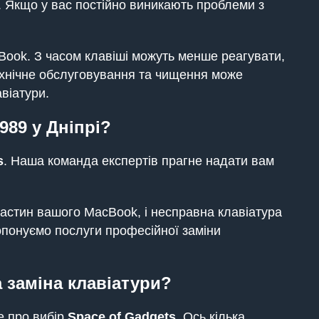
 Якщо у вас постійно виникають проблеми з
ook. З часом клавіші можуть менше реагувати,
ехнічне обслуговування та чищення може
віатури.
989 у Дніпрі?
s
. Наша команда експертів прагне надати вам
астин вашого MacBook, і несправна клавіатура
опонуємо послуги професійної заміни
 заміна клавіатури?
е про вибір
Space of Gadgets
. Ось кілька