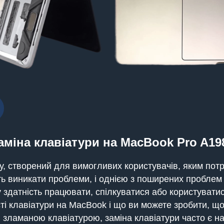
аміна клавіатури на MacBook Pro A19
, створений для вимогливих користувачів, яким потрі
уть виникати проблеми, і однією з поширених проблем
датність працювати, спілкуватися або користуватися
 клавіатури на MacBook і що ви можете зробити, щоб
зламаною клавіатурою, заміна клавіатури часто є 