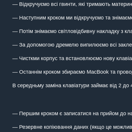
— Відкручуємо всі гвинти, які тримають материнс
— Наступним кроком ми відкручуємо та знімаємо
— Потім знімаємо світловідбивну накладку з кла
— За допомогою дремелю випилюємо всі заклепки
— Чисткми корпус та встановлюємо нову клавіат
— Останнім кроком збираємо MacBook та провод
В середньму заміна клавіатури займає від 2 до 
— Першим кроком є записатися на прийом до на
— Резервне копіювання даних (якщо це можливо