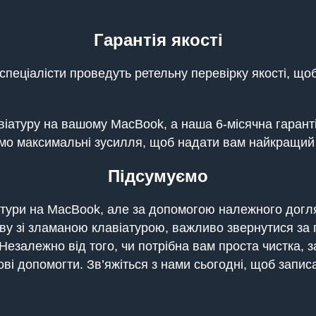
Гарантія якості
і спеціалісти проведуть ретельну перевірку якості, 
іатуру на вашому MacBook, а наша 6-місячна гарантія
мо максимальні зусилля, щоб надати вам найкращий 
Підсумуємо
атури на MacBook, але за допомогою належного догля
ву зі зламаною клавіатурою, важливо звернутися за
езалежно від того, чи потрібна вам проста чистка, з
ві допомогти. Зв’яжіться з нами сьогодні, щоб запис