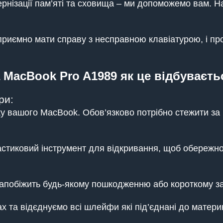
ернізації пам’яті та сховища – ми допоможемо вам. 
приємно мати справу з несправною клавіатурою, і про
 MacBook Pro A1989 як це відбуваєть
ри:
 вашого MacBook. Обов’язково потрібно стежити за гв
стиковий інструмент для відкривання, щоб обережно
апобіжить будь-якому пошкодженню або короткому за
х та відєднуємо всі шлейфи які під’єднані до матери