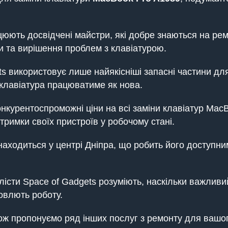
юють досвідчені майстри, які добре знаються на рем
ки та вирішення проблем з клавіатурою.
ets використовує лише найякісніші запасні частини д
 клавіатура працюватиме як нова.
нкурентоспроможні ціни на всі заміни клавіатур Mac
римки своїх пристроїв у робочому стані.
находиться у центрі Дніпра, що робить його доступни
алісти Space of Gadgets розуміють, наскільки важли
овлють роботу.
акож пропонуємо ряд інших послуг з ремонту для ваш