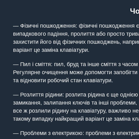
Чо
— Фізичні пошкодження: фізичні пошкодження є
випадкового падіння, пролиття або просто трив
захистити його від фізичних пошкоджень, напр
варіант це заміна клавіатури.
— Пил і сміття: пил, бруд та інше сміття з часо
Регулярне очищення може допомогти запобігти ц
та відновити робочий стан клавіатури.
— Розлиття рідини: розлита рідина є ще одніє
замикання, залипання ключів та інші проблеми, 
все ж розлили рідину на клавіатуру, важливо н
такому випадку найкращий варіант це заміна кл
— Проблеми з електрикою: проблеми з електри