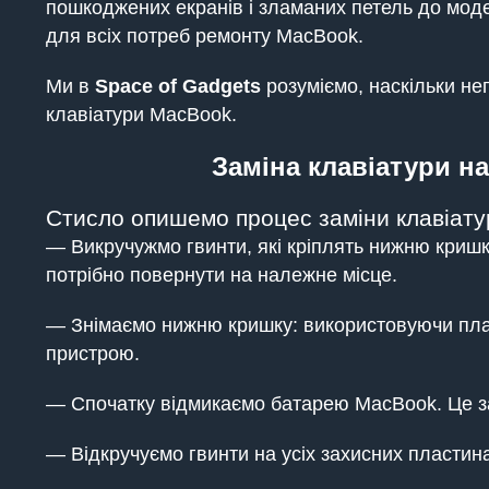
пошкоджених екранів і зламаних петель до мод
для всіх потреб ремонту MacBook.
Ми в
Space of Gadgets
розуміємо, наскільки не
клавіатури MacBook.
Заміна клавіатури на
Стисло опишемо процес заміни клавіату
— Викручужмо гвинти, які кріплять нижню кришку
потрібно повернути на належне місце.
— Знімаємо нижню кришку: використовуючи пла
пристрою.
— Спочатку відмикаємо батарею MacBook. Це з
— Відкручуємо гвинти на усіх захисних пластина