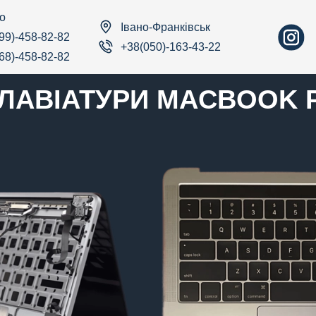
о
Івано-Франківськ
99)-458-82-82
+38(050)-163-43-22
68)-458-82-82
КЛАВІАТУРИ MACBOOK P