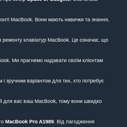
онті MacBook. Вони мають навички та знання,
ля ремонту клавіатур MacBook. Це означає, що
Book. Ми прагнемо надавати своїм клієнтам
м і зручним варіантом для тих, хто потребує
вий для вас ваш MacBook, тому вони швидко
ого
MacBook
Pro A1989
. Від лагодження