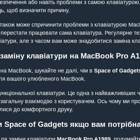
езпечення або навіть проблеми з самою клавіатурою.
ць, щоб визначити причину.
також може спричинити проблеми з клавіатурою MacB
і перестати працювати сама клавіатура. Регулярне т
атури, але з часом вам може знадобитися заміна кла
заміну клавіатури на MacBook Pro A1
 на MacBook, шукайте не далі, чім в
Space of Gadget
и для вашого улюбленого MacBook.
нкціональної клавіатури. Це одна з найважливіших ч
 загальну взаємодію з користувачем. Ось чому ми пр
лися до комфортного друку.
 Space of Gadgets якщо вам потрібна
для заміни клавіатури
MacBook Pro A1989
, подумайт