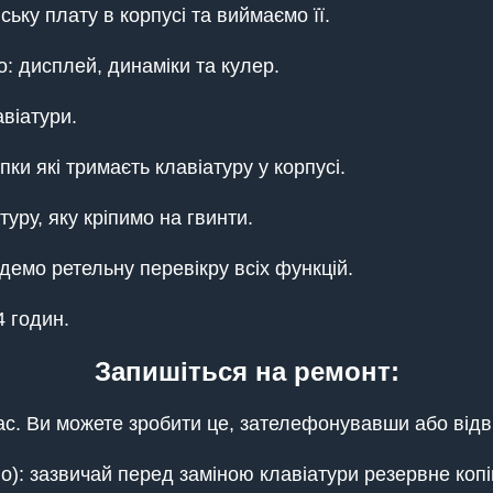
ьку плату в корпусі та виймаємо її.
: дисплей, динаміки та кулер.
віатури.
 які тримаєть клавіатуру у корпусі.
уру, яку кріпимо на гвинти.
емо ретельну перевікру всіх функцій.
4 годин.
Запишіться на ремонт:
с. Ви можете зробити це, зателефонувавши або відв
): зазвичай перед заміною клавіатури резервне копі