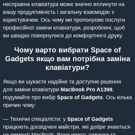
несправна клавіатура може значно вплинути на
вашу продуктивність і загальну взаємодію з
користувачем. Ось чому ми пропонуємо послуги
професійної заміни клавіатури, розроблені, щоб
ви швидко повернулися до комфортного друку.
Чому варто вибрати Space of
Gadgets якщо вам потрібна заміна
клавіатури?
Якщо ви шукаєте надійне та доступне рішення
для заміни клавіатури
MacBook Pro A1398
,
подумайте про вибір
Space of Gadgets
. Ось кілька
причин чому:
— Технічні спеціалісти: у
Space of Gadgets
працюють досвідчені майстри, які добре знаються
на ремонті MacBook. Вони мають навички та