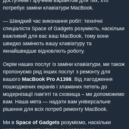
доступним і зручним варіантом для тих, хто
потребує заміни клавіатури MacBook.
— Швидкий час виконання робіт: технічні
спеціалісти Space of Gadgets розуміють, наскільки
важливий для вас ваш MacBook, тому вони
швидко замінють вашу клавіатуру та
якнайшвидше відновлють роботу.
Окрім наших послуг із заміни клавіатури, ми також
пропонуємо ряд інших послуг з ремонту для
вашого
MacBook
Pro A1398
. Від лагодження
пошкоджених екранів і зламаних петель до
модернізації пам’яті та сховища – ми допоможемо
вам. Наша мета — надати вам універсальне
рішення для всіх потреб ремонту MacBook.
Ми в
Space of Gadgets
розуміємо, наскільки