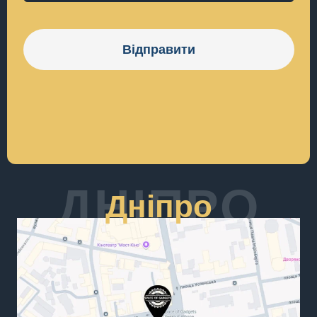
Відправити
ДНІПРО
Дніпро