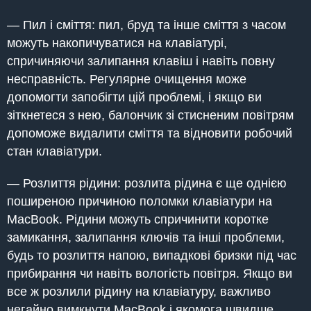
— Пил і сміття: пил, бруд та інше сміття з часом
можуть накопичуватися на клавіатурі,
спричиняючи залипання клавіш і навіть повну
несправність. Регулярне очищення може
допомогти запобігти цій проблемі, і якщо ви
зіткнетеся з нею, балончик зі стисненим повітрям
допоможе видалити сміття та відновити робочий
стан клавіатури.
— Розлиття рідини: розлита рідина є ще однією
поширеною причиною поломки клавіатури на
MacBook. Рідини можуть спричинити коротке
замикання, залипання ключів та інші проблеми,
будь то розлиття напою, випадкові бризки під час
прибирання чи навіть вологість повітря. Якщо ви
все ж розлили рідину на клавіатуру, важливо
негайно вимкнути MacBook і якомога швидше