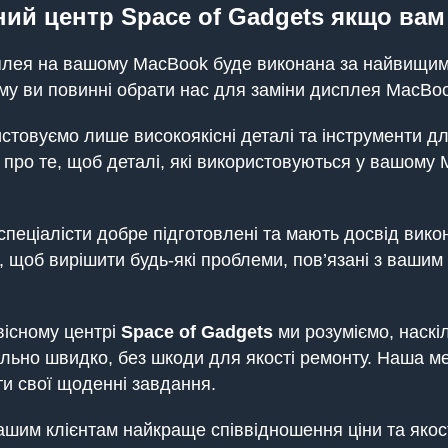
ий центр Space of Gadgets якщо вам
сплея на вашому MacBook буде виконана за найвищим
ому ви повинні обрати нас для заміни дисплея MacBo
истовуємо лише високоякісні деталі та інструменти д
 про те, щоб деталі, які використовуються у вашому
і спеціалісти добре підготовлені та мають досвід вик
 щоб вирішити будь-які проблеми, пов’язані з вашим 
вісному центрі
Space of Gadgets
ми розуміємо, наскі
ально швидко, без шкоди для якості ремонту. Наша м
и свої щоденні завдання.
ашим клієнтам найкраще співвідношення ціни та якос