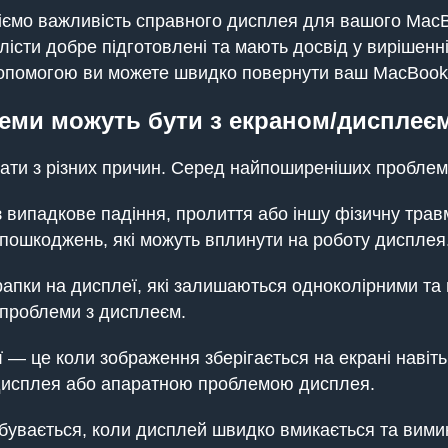
ємо важливість справного дисплея для вашого MacB
лісти добре підготовлені та мають досвід у вирішенн
опомогою ви можете швидко повернути ваш MacBook 
леми можуть бути з екраном/дисплеє
ти з різних причин. Серед найпоширеніших проблем
 випадкове падіння, пролиття або іншу фізичну тра
пошкоджень, які можуть вплинути на роботу дисплея
крапки на дисплеї, які залишаються одноколірними та 
 проблеми з дисплеєм.
 — це коли зображення зберігається на екрані навіть
дисплея або апаратною проблемою дисплея.
бувається, коли дисплей швидко вмикається та вим