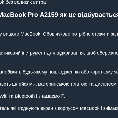
k без великих витрат.
MacBook Pro A2159 як це відбувається
 вашого MacBook. Обов’язково потрібно стежити за гв
стиковий інструмент для відкривання, щоб обережно
апобіжить будь-якому пошкодженню або короткому за
мають шлейф між материнською платою та дисплеєм і
fi та Bluetooth і знамаємо її.
тель які з’єднують екран з корпусом MacBook і знім