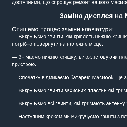
доступними, що спрощує ремонт вашого MacBoo
Заміна дисплея на 
Опишемо процес заміни клавіатури:
— Викручуємо гвинти, які кріплять нижню кришку
потрібно повернути на належне місце.
— Знімаємо нижню кришку: використовуючи пла
пристрою.
— Спочатку відмикаємо батарею MacBook. Це з
— Викручуємо гвинти захисних пластин які три
— Викручуємо всі гвинти, які тримають антенну Wi
— Наступним кроком ми Викручуємо гвинти з пе