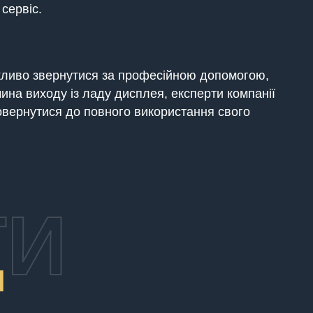
сервіс.
жливо звернутися за професійною допомогою,
ина виходу із ладу дисплея, експерти компанії
повернутися до повного використання свого
ТИ
И