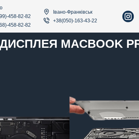
о
Івано-Франківськ
99)-458-82-82
+38(050)-163-43-22
68)-458-82-82
 ДИСПЛЕЯ MACBOOK PR