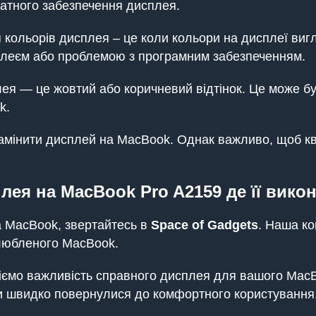
атного забезпечення дисплея.
 кольорів дисплея – це коли кольори на дисплеї ви
леєм або проблемою з програмним забезпеченням.
я — це жовтий або коричневий відтінок. Це може б
k.
амінити дисплей на MacBook. Однак важливо, щоб кв
лея на MacBook Pro A2159 де її викон
на MacBook, звертайтесь в
Space of Gadgets
. Наша ко
улюбленого MacBook.
іємо важливість справного дисплея для вашого MacB
ви швидко повернулися до комфортного користування