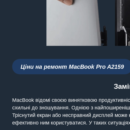
Ціни на ремонт MacBook Pro A2159
Замі
MacBook відомі своєю винятковою продуктивніст
схильні до зношування. Однією з найпоширеніш
Тріснутий екран або несправний дисплей може н
ефективно ним користуватися. У таких ситуація