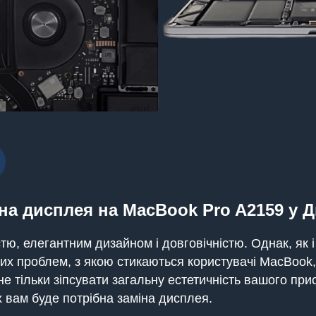
на дисплея на MacBook Pro A2159 у Д
ю, елегантним дизайном і довговічністю. Однак, як і
их проблем, з якою стикаються користувачі MacBook
е тільки зіпсувати загальну естетичність вашого при
х вам буде потрібна заміна дисплея.