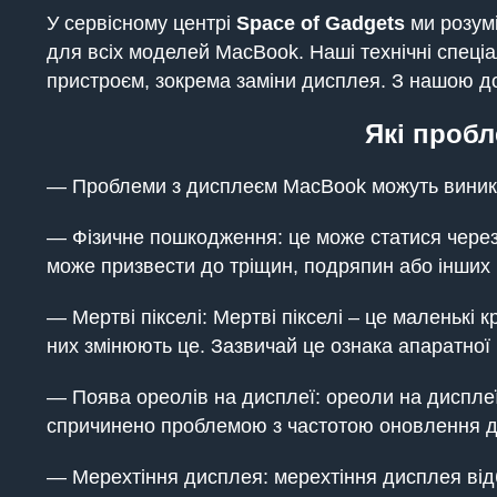
У сервісному центрі
Space of Gadgets
ми розумі
для всіх моделей MacBook. Наші технічні спеціа
пристроєм, зокрема заміни дисплея. З нашою д
Які проб
— Проблеми з дисплеєм MacBook можуть виника
— Фізичне пошкодження: це може статися через
може призвести до тріщин, подряпин або інших 
— Мертві пікселі: Мертві пікселі – це маленькі 
них змінюють це. Зазвичай це ознака апаратної
— Поява ореолів на дисплеї: ореоли на дисплеї
спричинено проблемою з частотою оновлення 
— Мерехтіння дисплея: мерехтіння дисплея від