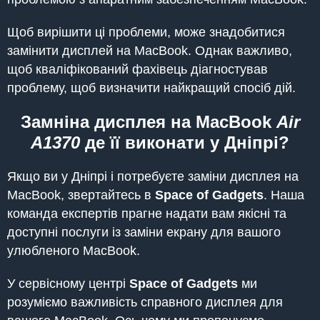
Щоб вирішити ці проблеми, може знадобитися
замінити дисплей на MacBook. Однак важливо,
щоб кваліфікований фахівець діагностував
проблему, щоб визначити найкращий спосіб дій.
Замніна дисплея на MacBook
Air
A1370
де її виконати у Дніпрі?
Якщо ви у Дніпрі і потребуєте заміни дисплея на
MacBook, звертайтесь в
Space of Gadgets
. Наша
команда експертів прагне надати вам якісні та
доступні послуги із заміни екрану для вашого
улюбленого MacBook.
У сервісному центрі
Space of Gadgets
ми
розуміємо важливість справного дисплея для