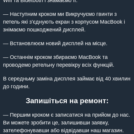
Wifi та Bluetooth і знамаємо її.
— Наступним кроком ми Викручуємо гвинти з
петель які з’єднують екран з корпусом MacBook і
знімаємо пошкоджений дисплей.
— Встановлюєм новий дисплей на місце.
— Останнім кроком збираємо MacBook та
проводемо ретельну перевікру всіх функцій.
В середньму заміна дисплея займає від 40 хвилин
до години.
Запишіться на ремонт:
— Першим кроком є записатися на прийом до нас.
Ви можете зробити це, залишивши заявку,
зателефонувавши або відвідавши наш магазин.