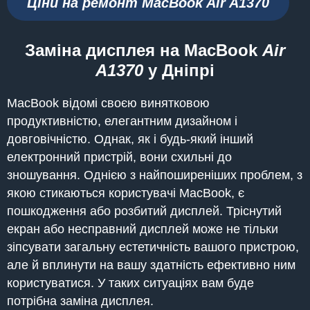
Ціни на ремонт MacBook Air
A1370
Заміна дисплея на MacBook
Air
A1370
у Дніпрі
MacBook відомі своєю винятковою
продуктивністю, елегантним дизайном і
довговічністю. Однак, як і будь-який інший
електронний пристрій, вони схильні до
зношування. Однією з найпоширеніших проблем, з
якою стикаються користувачі MacBook, є
пошкодження або розбитий дисплей. Тріснутий
екран або несправний дисплей може не тільки
зіпсувати загальну естетичність вашого пристрою,
але й вплинути на вашу здатність ефективно ним
користуватися. У таких ситуаціях вам буде
потрібна заміна дисплея.