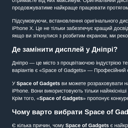
отримаєте від них максимум. Оригінальний дис
продовжуватиме найкраще працювати протягом 
Підсумовуючи, встановлення оригінального дисп
iPhone X. Це не тільки забезпечує кращий досві
якщо ви зіткнулися з розбитим екраном, ми ре
Де замінити дисплей у Дніпрі?
Дніпро — це місто з процвітаючою індустрією те
варіантів є «Space of Gadgets» — Професійний с
У
Space of Gadgets
ви можете розраховувати на
iPhone. Вони використовують тільки найякісніш
Крім того, «
Space of Gadgets
» пропонує конкуре
Чому варто вибрати Space of Gad
Є кілька причин, чому
Space of Gadgets
є найкр