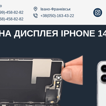
о
Івано-Франківськ
99)-458-82-82
+38(050)-163-43-22
68)-458-82-82
НА ДИСПЛЕЯ IPHONE 1