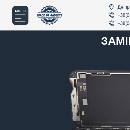
Дніпр
меню
+38(0
+38(0
ЗАМІ