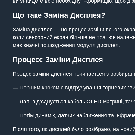
ви знайдете всю необхідну інформацію, щоб ді
Що таке Заміна Дисплея?
Заміна дисплея — це процес заміни всього екр
коли сенсорний екран більше не працює належн
має значні пошкодження модуля дисплея.
Процесс Заміни Дисплея
Процес заміни дисплея починається з розбира
— Першим кроком є відкручування торцевих гвинт
— Далі від’єднується кабель OLED-матриці, тачск
— Потім динамік, датчик наближення та інфрач
Після того, як дисплей було розібрано, на нов