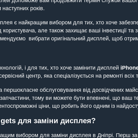
плей допоможе вам продовжити термін служби вашого
наступних років.
лея є найкращим вибором для тих, хто хоче забезпеч
д користувача, але також захищає ваші інвестиції та 
комендуємо вибрати оригінальний дисплей, щоб отрим
хнологій, і для тих, хто хоче замінити дисплей
iPhone
ервісний центр, яка спеціалізується на ремонті всіх
 першокласне обслуговування від досвідчених майстр
і запчастини, тому ви можете бути впевнені, що ваш 
нтоспроможні ціни, що робить його одним із найдосту
gets для заміни дисплея?
ащим вибором для заміни дисплея в Дніпрі. Перш за 