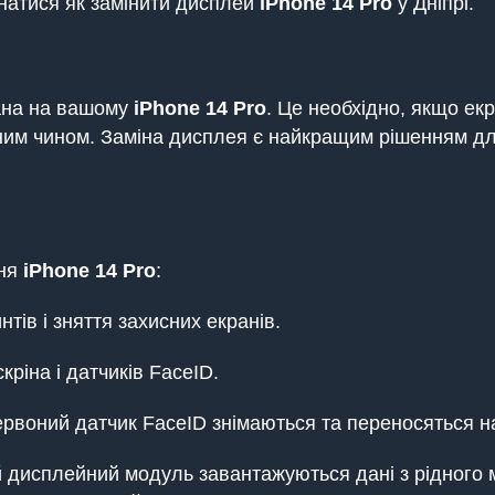
знатися як замінити дисплей
iPhone 14 Pro
у Дніпрі.
ана на вашому
iPhone 14 Pro
. Це необхідно, якщо е
им чином. Заміна дисплея є найкращим рішенням для 
ння
iPhone 14 Pro
:
ів і зняття захисних екранів.
ріна і датчиків FaceID.
ервоний датчик FaceID знімаються та переносяться 
ий дисплейний модуль завантажуються дані з рідного 