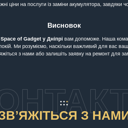
ні ціни на послуги із заміни акумулятора, завдяки ч
Висновок
,
Space of Gadget у Дніпрі
вам допоможе. Наша коман
спокій. Ми розуміємо, наскільки важливий для вас в
яжіться з нами або залишіть заявку на ремонт для з
ОНТАК
ЗВʼЯЖІТЬСЯ З НАМ