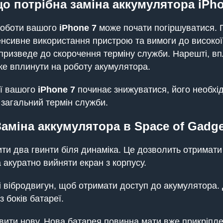
о потрібна заміна аккумулятора iPh
 роботи вашого
iPhone
7
може почати погіршуватися. П
тенсивне використання пристрою та вимоги до високо
призведе до скорочення терміну служби. Нарешті, в
е вплинути на роботу акумулятора.
еї вашого
iPhone
7
починає знижуватися, його необхід
 загальний термін служби.
Заміна аккумулятора в Space of Gadge
ти два гвинти біля динаміка. Це дозволить отримати
 акуратно вийняти екран з корпусу.
к і вібродвигун, щоб отримати доступ до акумулятора
 боків батареї.
вити нову. Нова батарея повинна мати вже прикріплен