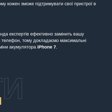
ому кожен зможе підтримувати свої пристрої в
да експертів ефективно замінить вашу
аш телефон, тому докладаємо максимальні
аміни акумулятора
iPhone
7
.
ТИ
И