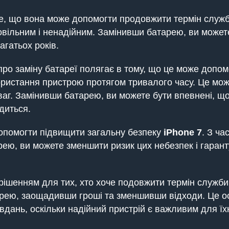
 те, що вона може допомогти продовжити термін служ
вільним і ненадійним. Замінивши батарею, ви можете
гатьох років.
ро заміну батареї полягає в тому, що це може допом
истання пристрою протягом тривалого часу. Це мож
ваг. Замінивши батарею, ви можете бути впевнені, щ
диться.
допомогти підвищити загальну безпеку
iPhone
7
. З ч
рею, ви можете зменшити ризик цих небезпек і гарант
рішенням для тих, хто хоче подовжити термін служб
тарею, заощадивши гроші та зменшивши відходи. Це 
вдань, оскільки надійний пристрій є важливим для ї