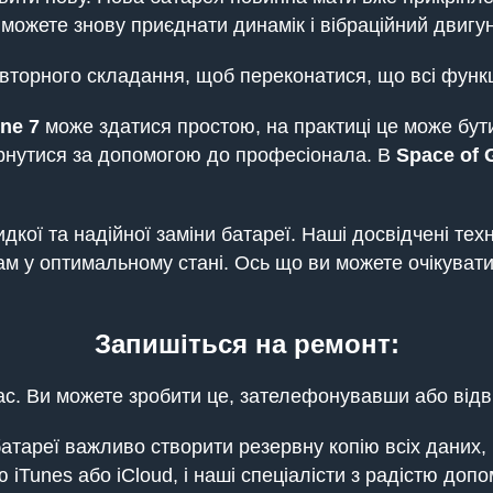
и можете знову приєднати динамік і вібраційний двигу
вторного складання, щоб переконатися, що всі функ
one
7
може здатися простою, на практиці це може бути
вернутися за допомогою до професіонала. В
Space of 
кої та надійної заміни батареї. Наші досвідчені техн
м у оптимальному стані. Ось що ви можете очікувати
Запишіться на ремонт:
с. Ви можете зробити це, зателефонувавши або відв
тареї важливо створити резервну копію всіх даних, 
iTunes або iCloud, і наші спеціалісти з радістю допо