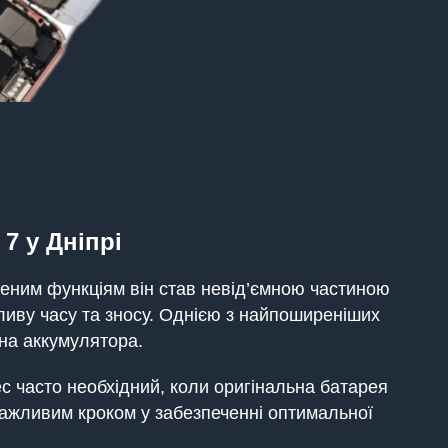
 7
у Дніпрі
леним функціям він став невід’ємною частиною
ливу часу та зносу. Однією з найпоширеніших
іна аккумулятора.
ес часто необхідний, коли оригінальна батарея
ажливим кроком у забезпеченні оптимальної