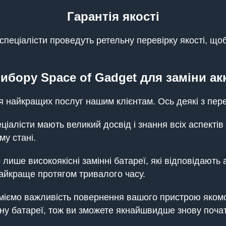
Гарантія якості
і спеціалісти проведуть ретельну перевірку якості, 
ибору Space of Gadget для заміни а
 найкращих послуг нашим клієнтам. Ось деякі з пере
пеціалісти мають великий досвід і знання всіх аспекті
у стані.
о лише високоякісні замінні батареї, які відповідают
айкраще протягом тривалого часу.
іємо важливість повернення вашого пристрою якомог
у батареї, тож ви зможете якнайшвидше знову поча