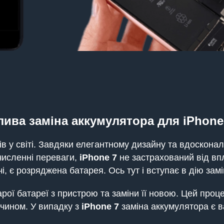
ива заміна аккумулятора для iPhone
в у світі. Завдяки елегантному дизайну та вдоскона
численні переваги,
iPhone
7
не застрахований від вп
і, є розряджена батарея. Ось тут і вступає в дію зам
ої батареї з пристрою та заміни її новою. Цей проц
чином. У випадку з
iPhone
7
заміна аккумулятора є в