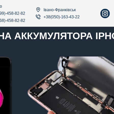
о
Івано-Франківськ
99)-458-82-82
+38(050)-163-43-22
68)-458-82-82
НА АККУМУЛЯТОРА IPH