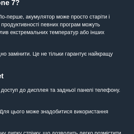
one
7
?
о-перше, акумулятор може просто старіти і
ї продуктивності певних програм можуть
плив екстремальних температур або інших
но замінити. Це не тільки гарантує найкращу
t
 доступ до дисплея та задньої панелі телефону.
. Для цього може знадобитися використання
у липку стрічку, що дозволить легко розмістити