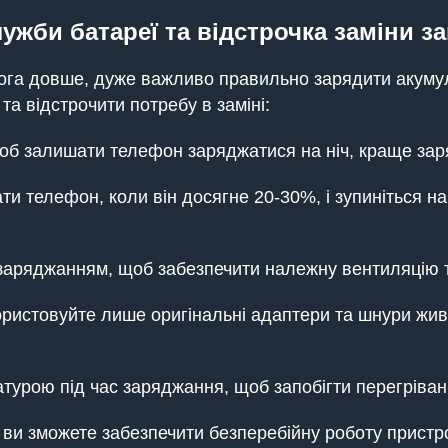
жби батареї та відстрочка заміни з
ога довше, дуже важливо правильно зарядити акумул
а відстрочити потребу в заміні:
щоб залишати телефон заряджатися на ніч, краще заря
ти телефон, коли він досягне 20-30%, і зупиніться 
 заряджанням, щоб забезпечити належну вентиляцію т
ористовуйте лише оригінальні адаптери та шнури ж
турою під час заряджання, щоб запобігти перегріва
и зможете забезпечити безперебійну роботу пристрою