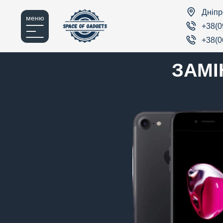
Дніпр
меню
+38(0
+38(0
ЗАМІ