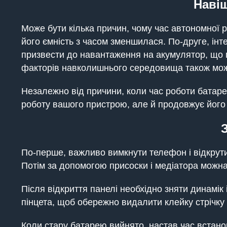
Навіщ
Може бути кілька причин, чому час автономної
його ємність з часом зменшилася. По-друге, ін
призвести до навантаження на акумулятор, що 
факторів навколишнього середовища також мож
Незалежно від причини, коли час роботи батар
роботу вашого пристрою, але й продовжує його
По-перше, важливо вимкнути телефон і відкрути
Потім за допомогою присоски і медіатора можна
Після відкриття панелі необхідно зняти динамі
пінцета, щоб обережно видалити клейку стрічку з
Коли стару батарею вийнято, настав час встано