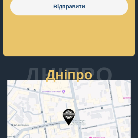
Відправити
ДНІПРО
Дніпро