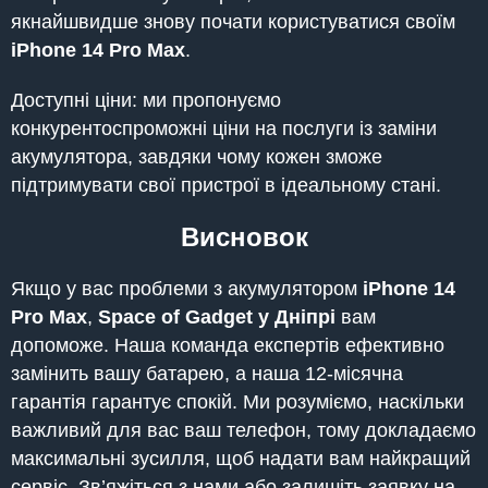
якнайшвидше знову почати користуватися своїм
iPhone
14 Pro Max
.
Доступні ціни: ми пропонуємо
конкурентоспроможні ціни на послуги із заміни
акумулятора, завдяки чому кожен зможе
підтримувати свої пристрої в ідеальному стані.
Висновок
Якщо у вас проблеми з акумулятором
iPhone
14
Pro Max
,
Space of Gadget у Дніпрі
вам
допоможе. Наша команда експертів ефективно
замінить вашу батарею, а наша 12-місячна
гарантія гарантує спокій. Ми розуміємо, наскільки
важливий для вас ваш телефон, тому докладаємо
максимальні зусилля, щоб надати вам найкращий
сервіс. Зв’яжіться з нами або залишіть заявку на