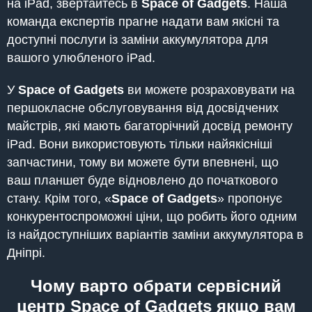
на iPad, звертайтесь в
Space of Gadgets
. Наша
команда експертів прагне надати вам якісні та
доступні послуги із заміни аккумулятора для
вашого улюбленого iPad.
У
Space of Gadgets
ви можете розраховувати на
першокласне обслуговування від досвідчених
майстрів, які мають багаторічний досвід ремонту
iPad. Вони використовують тільки найякісніші
запчастини, тому ви можете бути впевнені, що
ваш планшет буде відновлено до початкового
стану. Крім того, «
Space of Gadgets
» пропонує
конкурентоспроможні ціни, що робить його одним
із найдоступніших варіантів заміни аккумулятора в
Дніпрі.
Чому варто обрати сервісний
центр Space of Gadgets якщо вам