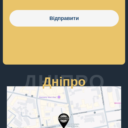
Відправити
ДНІПРО
Дніпро