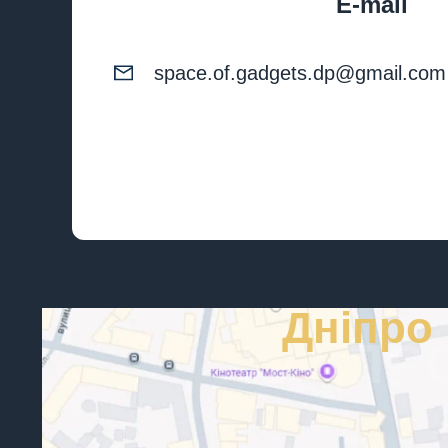
E-mail
space.of.gadgets.dp@gmail.com
Дніпро
ДНІПР