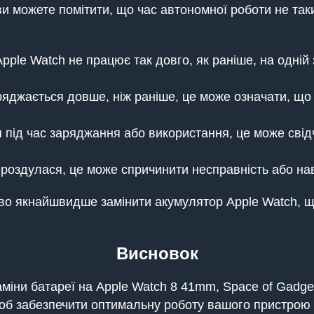
и можете помітити, що час автономної роботи не таки
pple Watch не працює так довго, як раніше, на одній
яджається довше, ніж раніше, це може означати, що 
 під час заряджання або використання, це може свід
роздулася, це може спричинити несправність або на
ливо якнайшвидше замінити акумулятор Apple Watch,
Висновок
заміни батареї на Apple Watch 8 41mm, Space of Gadg
щоб забезпечити оптимальну роботу вашого пристрою 