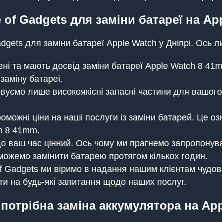
of Gadgets для заміни батареї на Ap
gets для заміни батареї Apple Watch у Дніпрі. Ось ли
ні та мають досвід заміни батареї Apple Watch 8 41
заміну батареї.
вуємо лише високоякісні запасні частини для вашого
ожні ціни на наші послуги із заміни батарей. Це оз
h 8 41mm.
о ваш час цінний. Ось чому ми прагнемо запропонува
 можемо замінити батарею протягом кількох годин.
f Gadgets ми віримо в надання нашим клієнтам чудо
и на будь-які запитання щодо наших послуг.
 потрібна заміна аккумулятора на Ap