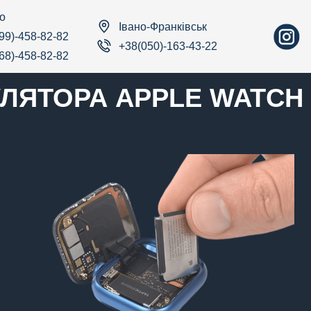
о
Івано-Франківськ
99)-458-82-82
+38(050)-163-43-22
68)-458-82-82
ЛЯТОРА APPLE WATCH 8