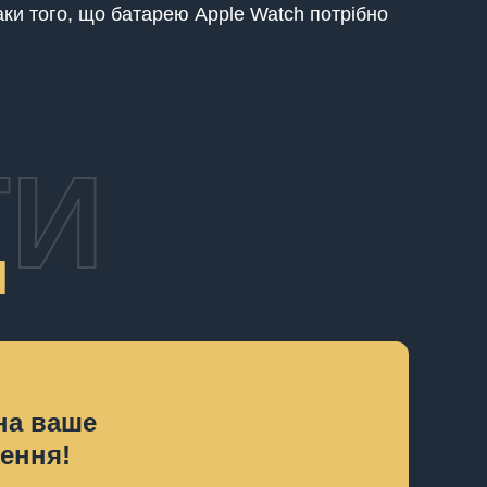
наки того, що батарею Apple Watch потрібно
ТИ
И
на ваше
ення!