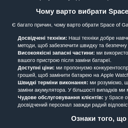
Чому варто вибрати Space 
Є багато причин, чому варто обрати Space of Gad
Досвідчені техніки:
Наші техніки добре навче
методи, щоб забезпечити швидку та безпечну 
Високоякісні запасні частини:
ми використо
вашого пристрою після заміни батареї.
Доступні ціни:
ми пропонуємо конкурентоспром
грошей, щоб замінити батарею на Apple Watc
Швидкі терміни виконання:
ми розуміємо, щ
заміни акумулятора. У більшості випадків ми
Чудове обслуговування клієнтів:
у Space o
досвідчений персонал завжди радий відповіст
Ознаки того, що