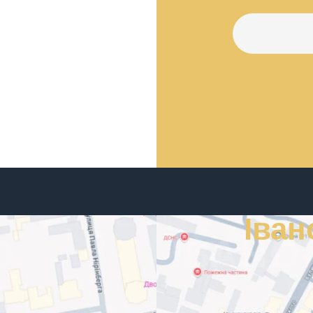
Іван
О
ІВАНО