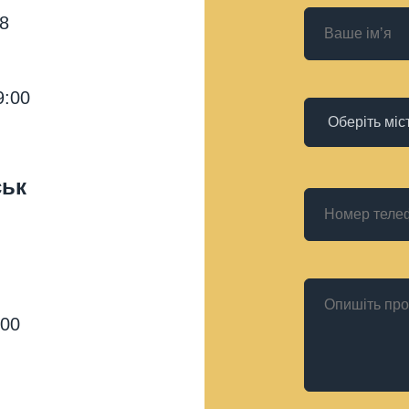
18
9:00
ськ
:00