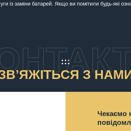
луги із заміни батарей. Якщо ви помітили будь-які оз
ОНТАК
ЗВʼЯЖІТЬСЯ З НАМ
Чекаємо 
повідомл