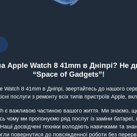
а Apple Watch 8 41mm в Дніпрі? Не д
“Space of Gadgets”!
e Watch 8 41mm в Дніпрі, звертайтесь до нашого серв
існі послуги з ремонту всіх типів пристроїв Apple, в
ch є важливою частиною вашого життя. Ми знаємо, що
Ось чому ми пропонуємо ряд послуг із заміни батареї
 Наші досвідчені техніки володіють навичками та зн
огли повернутися до повсякденної роботи без перерв