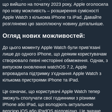
що вийшло на початку 2023 року, Apple оголосила
про нову можливість – розширення сумісності
Apple Watch з кількома iPhone та iPad. Давайте
розглянемо цю захоплюючу новину детальніше.
Огляд нових можливостей:
До цього моменту Apple Watch були прив’язані
лише до одного iPhone, що деяким користувачам
створювало певні несторінні обмеження. Однак, з
випуском оновлення watchOS 7.2, Apple
впровадила підтримку з’єднання Apple Watch з
кількома пристроями iPhone та iPad.
Це означає, що користувачі Apple Watch тепер
зможуть сполучати свої годинники з різними
iPhone або iPad, що володіють актуальною
версією iOS або iPadOS відповідно. Це значне