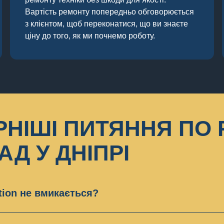
Вартість ремонту попередньо обговорюється
з клієнтом, щоб переконатися, що ви знаєте
ціну до того, як ми почнемо роботу.
НІШІ ПИТЯННЯ ПО
Д У ДНІПРІ
tion не вмикається?
йчастіше це пов’язано з несправністю блоку живле
теринської плати. Також можливі короткі замикання 