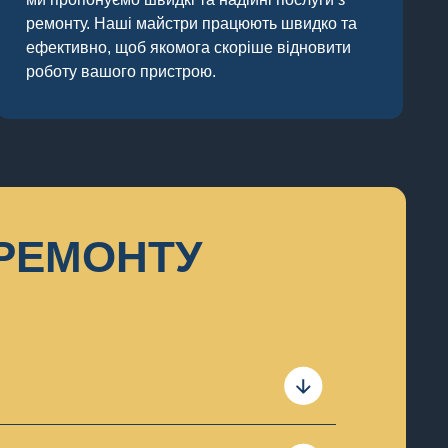
ремонту. Наші майстри працюють швидко та
ефективно, щоб якомога скоріше відновити
роботу вашого пристрою.
 РЕМОНТУ
ння, пошкодженням кабелю або
через пил або рідину.