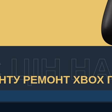
 ЦІН Н
ОНТУ РЕМОНТ XBOX