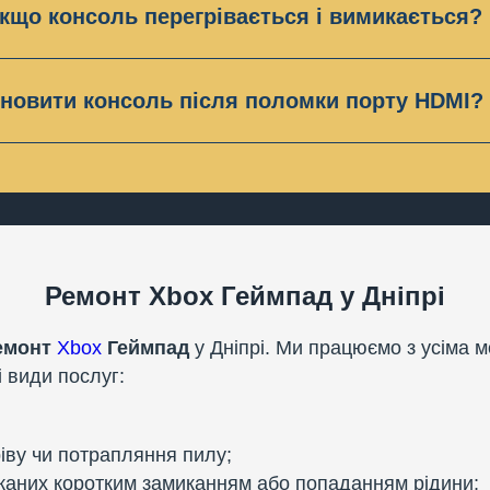
кщо консоль перегрівається і вимикається?
ведемо безкоштовну діагностику, перевіримо блок жи
смічення системи охолодження пилом, зношення тер
У більшості випадків ремонт займає 1-2 дні.
.
новити консоль після поломки порту HDMI?
комендуємо терміново провести чистку системи охол
ак, це поширена проблема. Ми проводимо заміну по
и вентилятор. Ми виконуємо цю послугу протягом кіл
контакти, якщо це можливо. Такий ремонт займає до 
цюватиме, як нова.
Ремонт Xbox Геймпад у Дніпрі
емонт
Xbox
Геймпад
у Дніпрі. Ми працюємо з усіма 
і види послуг:
іву чи потрапляння пилу;
каних коротким замиканням або попаданням рідини;