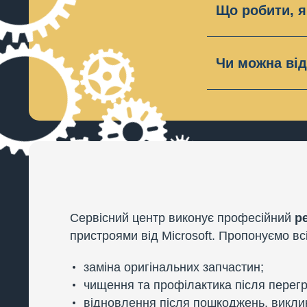
Що робити, я
Рішення
:
Про
Причини:
За
компоненти. 
вентилятора
Чи можна від
Рішення:
Ре
Відповідь:
Т
та перевірит
відновлюємо 
консоль пра
Сервісний центр виконує професійний
р
пристроями від Microsoft. Пропонуємо вс
заміна оригінальних запчастин;
чищення та профілактика після перегр
відновлення після пошкоджень, викли