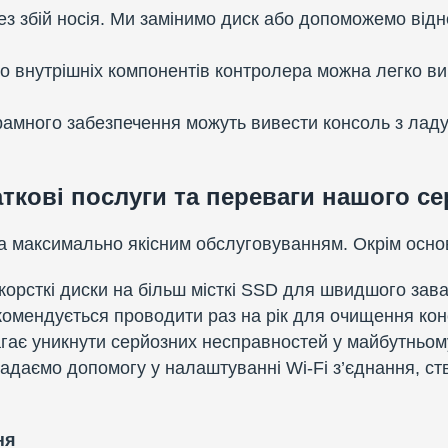
з збій носія. Ми замінимо диск або допоможемо відн
бо внутрішніх компонентів контролера можна легко ви
амного забезпечення можуть вивести консоль з лад
ткові послуги та переваги нашого се
а максимально якісним обслуговуванням. Окрім основ
рсткі диски на більш місткі SSD для швидшого зава
омендується проводити раз на рік для очищення конс
агає уникнути серйозних несправностей у майбутньом
даємо допомогу у налаштуванні Wi-Fi з’єднання, ств
ня