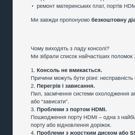
ремонт материнських плат, портів HDM
Ми завжди пропонуємо
безкоштовну ді
Чому виходять з ладу консолі?
Ми зібрали список найчастіших поломок
Консоль не вмикається.
Причини можуть бути різні: несправніст
Перегрів і зависання.
Пил, засмічення системи охолодження аб
або “зависати”.
Проблеми з портом HDMI.
Пошкодження порту HDMI – одна з найбі
порту або відновлення доріжок.
Проблеми з жорстким диском або S