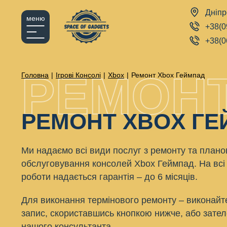
Дніпр
меню
+38(0
+38(0
РЕМОНТ
Головна
|
Ігрові Консолі
|
Xbox
|
Ремонт Xbox Геймпад
РЕМОНТ XBOX Г
Ми надаємо всі види послуг з ремонту та плано
обслуговування консолей Xbox Геймпад. На всі
роботи надається гарантія – до 6 місяців.
Для виконання термінового ремонту – виконайт
запис, скориставшись кнопкою нижче, або зате
нашого консультанта.