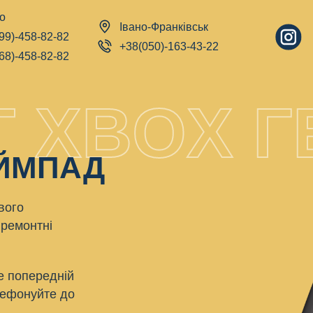
о
Івано-Франківськ
99)-458-82-82
+38(050)-163-43-22
68)-458-82-82
 XBOX 
ЕЙМПАД
вого
 ремонтні
е попередній
лефонуйте до