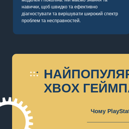
навички, щоб швидко та ефективно
діагностувати та вирішувати широкий спектр
проблем та несправностей.
НАЙПОПУЛЯР
XBOX ГЕЙМПА
Чому PlaySta
Причини
:
На
проблемою ма