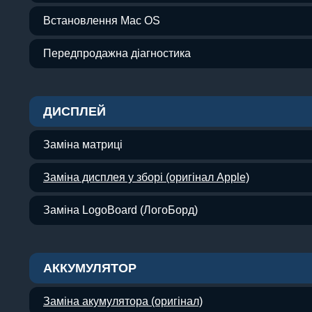
Встановлення Mac OS
Передпродажна діагностика
ДИСПЛЕЙ
Заміна матриці
Заміна дисплея у зборі (оригінал Apple)
Заміна LogoBoard (ЛогоБорд)
АККУМУЛЯТОР
Заміна акумулятора (оригінал)