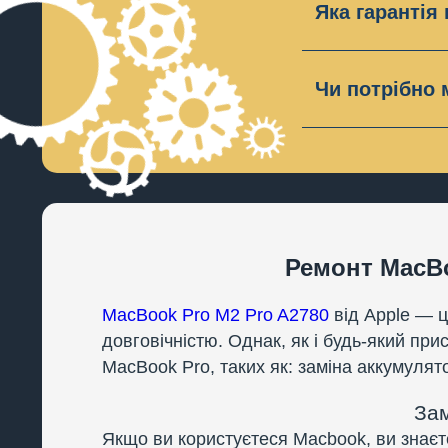
Яка гарантія
високої якос
Ми надаємо г
якщо є меха
Чи потрібно 
В більшості 
необхідність
Ремонт MacBo
MacBook Pro M2 Pro A2780
від Apple — 
довговічністю. Однак, як і будь-який при
MacBook Pro, таких як: заміна аккумулят
Зам
Якщо ви користуєтеся Macbook, ви знаєт