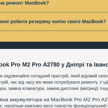
 на ремонт MacBook?
ті (OEM)
арантію на свою роботу і запчастини до 6 місяців. 
нічні пошкодження та потрапляння рідини.
мені робити резервну копію свого MacBook?
випадків робити резервну копію MacBook не потрібно
 ми про це Вас попередимо або зробимо її самі.
ok Pro M2 Pro A2780 у Дніпрі та Іван
це надзвичайно складний пристрій, який відомий св
стрій, час від часу він може потребувати ремонту. У ц
ора, заміна клавіатури, заміна дисплею (матриці) тощ
іна аккумулятора на MacBook Pro M2 Pro A
е, наскільки важливо мати повністю функціональний і