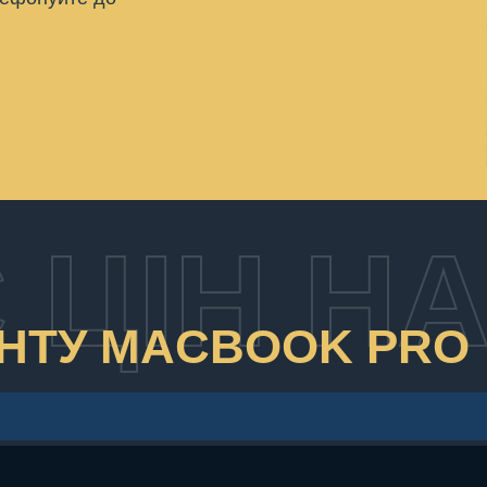
 ЦІН Н
ОНТУ MACBOOK PRO