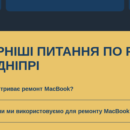
НІШІ ПИТАННЯ ПО 
ДНІПРІ
 триває ремонт MacBook?
онт MacBook у Дніпрі займає 4-6 годин. Виключення 
 від 1 до 3 робочих днів.
ини ми використовуємо для ремонту MacBook
й центр використовує тільки оригінальні запчастини
ої для яких вже запчастини не виробляються, в таком