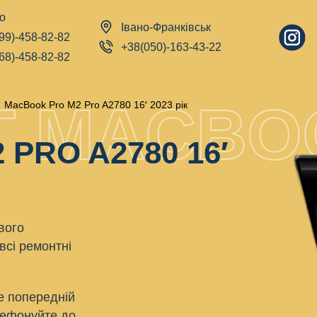
о
Івано-Франківськ
99)-458-82-82
+38(050)-163-43-22
68)-458-82-82
Т MACBO
|
MacBook Pro M2 Pro A2780 16′ 2023 рік
PRO A2780 16′
вого
всі ремонтні
е попередній
лефонуйте до