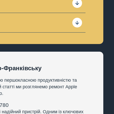
Гарантія не розповсюджується
, якщо в цьому буде
о-Франківську
оєю першокласною продуктивністю та
ій статті ми розглянемо ремонт Apple
о.
2780
 надійний пристрій. Одним із ключових