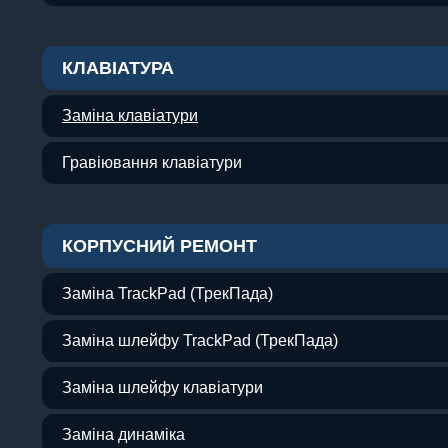
КЛАВІАТУРА
Заміна клавіатури
Гравіювання клавіатури
КОРПУСНИЙ РЕМОНТ
Заміна TrackPad (ТрекПада)
Заміна шлейфу TrackPad (ТрекПада)
Заміна шлейфу клавіатури
Заміна динаміка