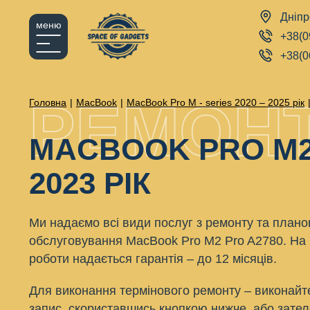
Дніпр
меню
+38(0
+38(0
РЕМОН
Головна
|
MacBook
|
MacBook Pro M - series 2020 – 2025 рік
MACBOOK PRO M2 
2023 РІК
Ми надаємо всі види послуг з ремонту та плано
обслуговування MacBook Pro M2 Pro A2780. На 
роботи надається гарантія – до 12 місяців.
Для виконання термінового ремонту – виконайт
запис, скориставшись кнопкою нижче, або зате