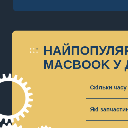
НАЙПОПУЛЯР
MACBOOK У 
Скільки часу
Зазвичай рем
може тривати
Які запчаст
Наш сервісни
старі пристр