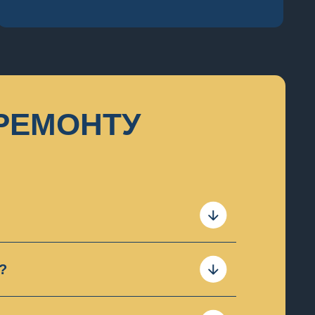
РЕМОНТУ
складає ремонт по платі. Він
?
. Виключення складають тількі
у разі ми пропонуємо копії