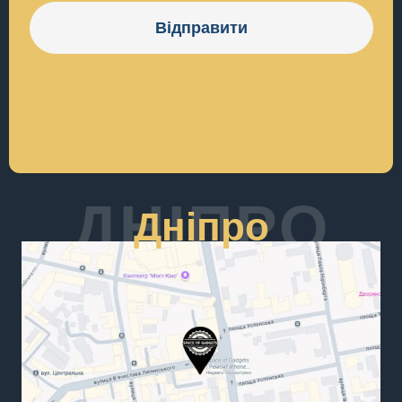
Відправити
ДНІПРО
Дніпро