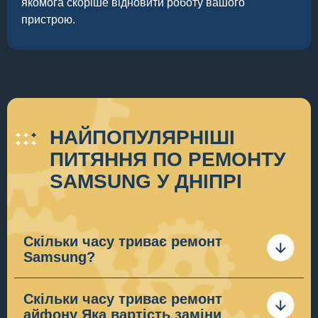
якомога скоріше відновити роботу вашого
пристрою.
НАЙПОПУЛЯРНІШІ
ПИТЯННЯ ПО РЕМОНТУ
SAMSUNG У ДНІПРІ
Скільки часу триває ремонт
Samsung?
Терміни ремонту телефону
Samsung
залежать від
складності ремонту. Загалом надання послуги з
Скільки часу триває ремонт
ремонту телефонів визначає декілька етапів:
айфону Яка вартість заміни