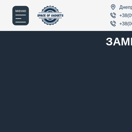
Днеп
меню
+38(0
+38(0
ЗАМ