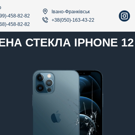
р
Івано-Франківськ
99)-458-82-82
+38(050)-163-43-22
68)-458-82-82
ЕНА СТЕКЛА IPHONE 12