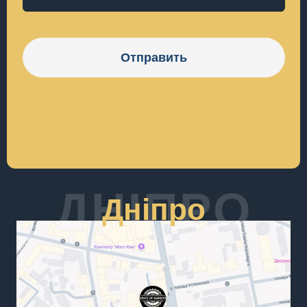
Отправить
ДНІПРО
Дніпро