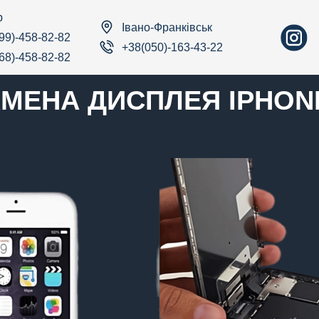
р
Івано-Франківськ
99)-458-82-82
+38(050)-163-43-22
68)-458-82-82
МЕНА ДИСПЛЕЯ IPHON