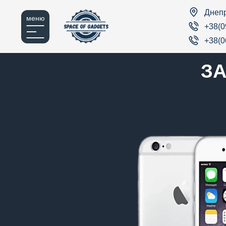
Днеп
меню
+38(0
+38(0
ЗА