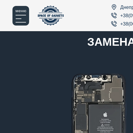
Днеп
меню
+38(0
+38(0
ЗАМЕНА