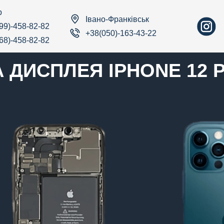
р
Івано-Франківськ
99)-458-82-82
+38(050)-163-43-22
68)-458-82-82
 ДИСПЛЕЯ IPHONE 12 