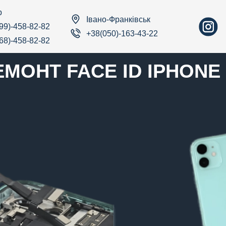
р
Івано-Франківськ
99)-458-82-82
+38(050)-163-43-22
68)-458-82-82
ЕМОНТ FACE ID IPHONE 