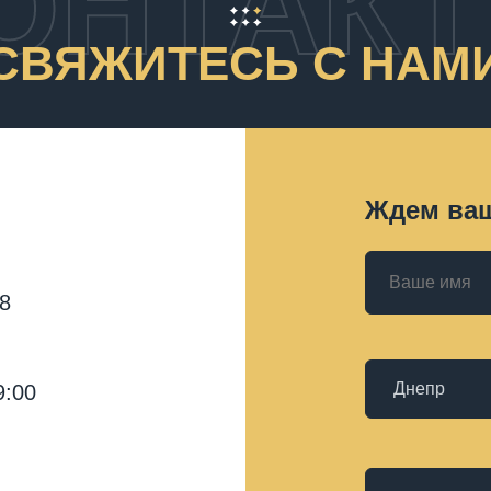
ОНТАК
СВЯЖИТЕСЬ С НАМ
Ждем ваш
18
9:00