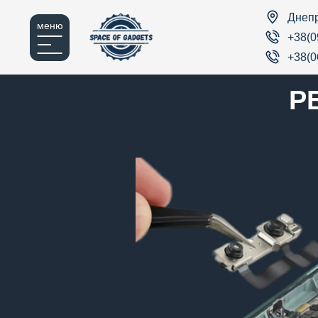
Днеп
меню
+38(0
+38(0
Р