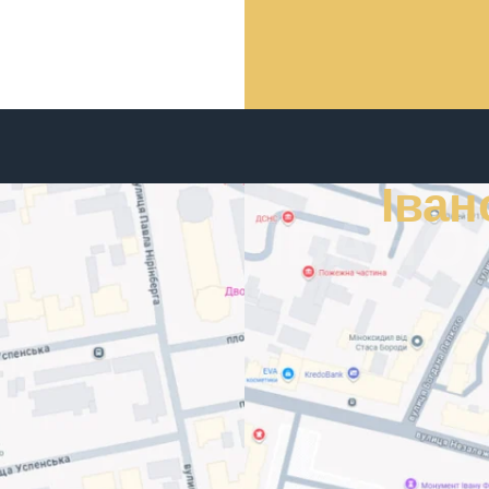
Іван
О
ІВАНО