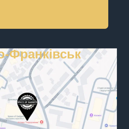
о-Франківськ
-ФРАНКІВСЬК