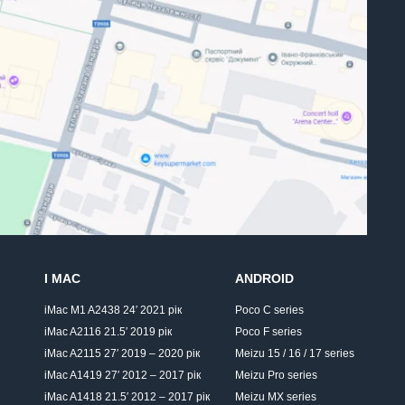
I MAC
ANDROID
iMac M1 A2438 24′ 2021 рік
Poco C series
iMac A2116 21.5′ 2019 рік
Poco F series
iMac A2115 27′ 2019 – 2020 рік
Meizu 15 / 16 / 17 series
iMac A1419 27′ 2012 – 2017 рік
Meizu Pro series
iMac A1418 21.5′ 2012 – 2017 рік
Meizu MX series