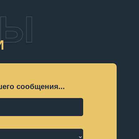
ТЫ
И
его сообщения...