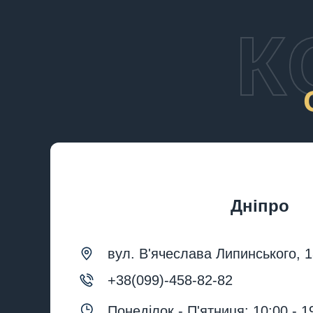
К
Дніпро
вул. В'ячеслава Липинського, 
+38(099)-458-82-82
Понеділок - П'ятниця: 10:00 - 1