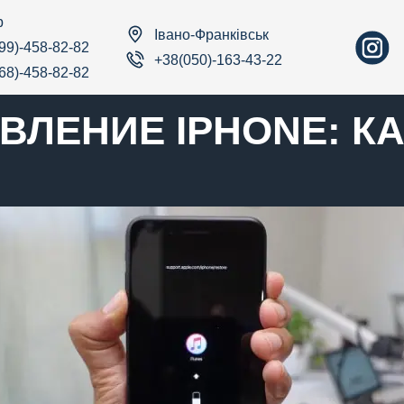
р
Івано-Франківськ
99)-458-82-82
+38(050)-163-43-22
68)-458-82-82
ЛЕНИЕ IPHONE: КА