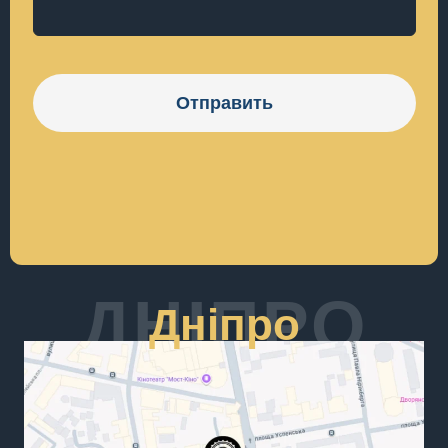
Отправить
ДНІПРО
Дніпро