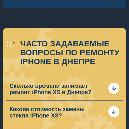
ЧАСТО ЗАДАВАЕМЫЕ
ВОПРОСЫ ПО РЕМОНТУ
IPHONE В ДНЕПРЕ
Сколько времени занимает
ремонт iPhone XS в Днепре?
Сроки ремонта iPhone XS зависят от сложности
ремонта. В общей сложности предоставление
Какова стоимость замены
услуги по ремонту телефонов определяет
стекла iPhone XS?
несколько этапов:
На нашем сайте Вы сможете найти прайсы по
актуальным ценам на ремонт. Если у Вас возникли