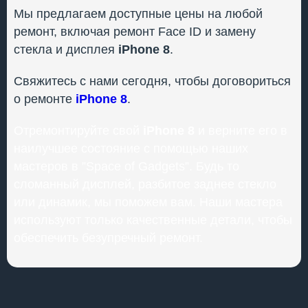
Мы предлагаем доступные цены на любой
ремонт, включая ремонт Face ID и замену
стекла и дисплея
iPhone 8
.
Свяжитесь с нами сегодня, чтобы договориться
о ремонте
iPhone 8
.
Отремонтируйте свой
iPhone 8
и верните его в
наилучшее состояние с помощью наших
мастеров в ”Space of Gadgets”. Будь то
сломанный дисплей, разбитое заднее стекло
или динамик, мы поможем вам. Наши мастера
используют только качественные детали, чтобы
обеспечить безупречный ремонт.