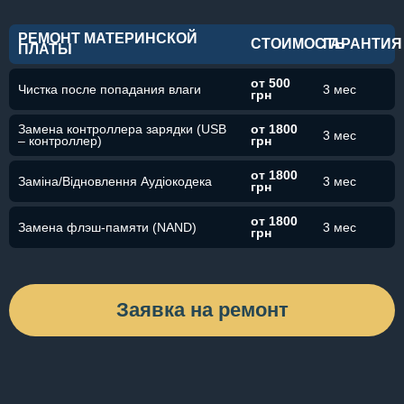
РЕМОНТ МАТЕРИНСКОЙ
СТОИМОСТЬ
ГАРАНТИЯ
ПЛАТЫ
от 500
Чистка после попадания влаги
3 мес
грн
Замена контроллера зарядки (USB
от 1800
3 мес
– контроллер)
грн
от 1800
Заміна/Відновлення Аудіокодека
3 мес
грн
от 1800
Замена флэш-памяти (NAND)
3 мес
грн
Заявка на ремонт