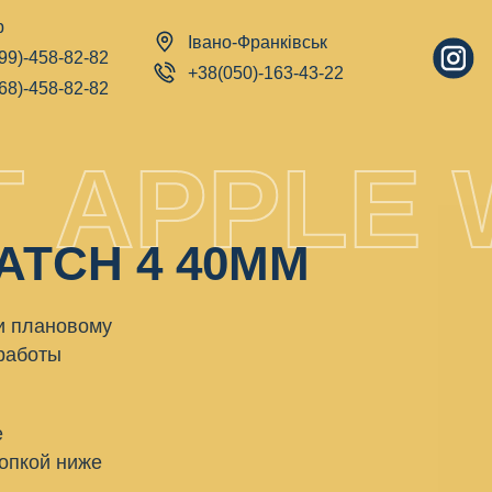
р
Івано-Франківськ
99)-458-82-82
+38(050)-163-43-22
68)-458-82-82
 APPLE 
ATCH 4 40MM
и плановому
работы
е
опкой ниже