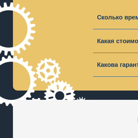
Сколько вре
Время ремон
день. Для то
Какая стоимо
На нашем са
вопросы – по
Какова гаран
Наш сервисн
месяцев. Гар
Исключение 
пломбы наш