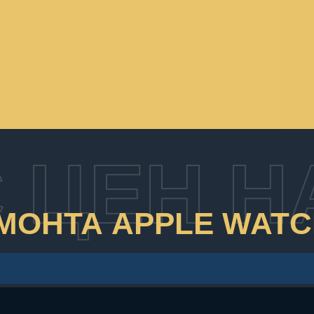
 ЦЕН Н
ОНТА APPLE WATC