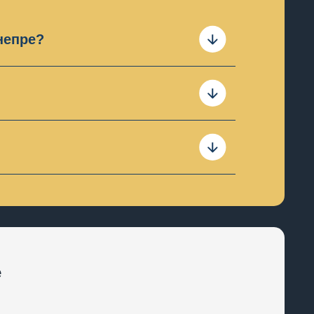
непре?
Обычно ремонт занимает один
телефону или оставьте заявку.
а ремонт. Если у Вас возникли
онт
Apple Watch 4 40mm
до 12
боту, которую мы выполняем.
жидкости, а также сорванные
е