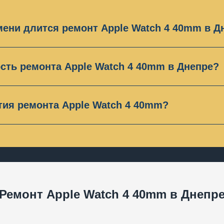
мени длится ремонт Apple Watch 4 40mm в Д
та Apple Watch 4 40mm зависит от неисправности. 
го чтобы узнать сроки ремонта, свяжитесь с нами по 
сть ремонта Apple Watch 4 40mm в Днепре?
йте Вы сможете найти прайсы по актуальным ценам н
звоните нам или оставьте заявку.
тия ремонта Apple Watch 4 40mm?
ый центр «Space of Gadgets» дает гарантию на рем
антия распространяется на запчасти, а также на ра
составляют механические повреждения, попадание 
его СЦ.
Ремонт Apple Watch 4 40mm в Днепр