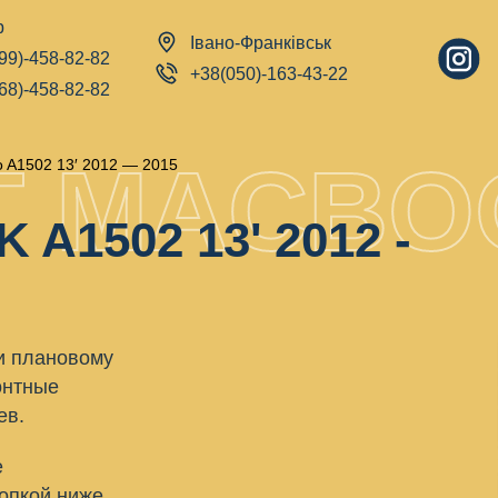
р
Івано-Франківськ
99)-458-82-82
+38(050)-163-43-22
68)-458-82-82
Т MACBO
 A1502 13′ 2012 — 2015
1502 13' 2012 -
и плановому
онтные
ев.
е
опкой ниже