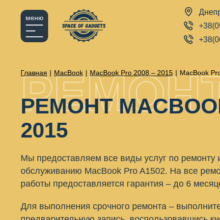
Днеп
меню
+38(0
+38(0
РЕМОН
Главная
|
MacBook
|
MacBook Pro 2008 – 2015
|
MacBook Pro
РЕМОНТ MACBOOK A
2015
Мы предоставляем все виды услуг по ремонту 
обслуживанию MacBook Pro A1502. На все рем
работы предоставляется гарантия – до 6 месяц
Для выполнения срочного ремонта – выполнит
предварительную запись, воспользовавшись кн