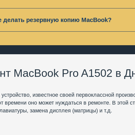
вляем гарантию на работу и запчасти до 6 месяцев. 
еханические повреждения и попадание жидкости.
е делать резервную копию MacBook?
ве случаев делать резервную копию MacBook не нужн
ть, мы об этом Вас предупредим или сделаем ее сам
нт MacBook Pro A1502 в Д
 устройство, известное своей первоклассной произв
от времени оно может нуждаться в ремонте. В этой 
лавиатуры, замена дисплея (матрицы) и т.д.