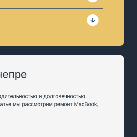
Гарантия не распространяется,
о, если в этом будет
и.
непре
одительностью и долговечностью.
статье мы рассмотрим ремонт MacBook,