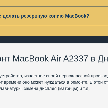
вляем гарантию на работу и запчасти до 6 месяцев. 
еханические повреждения и попадание жидкости.
е делать резервную копию MacBook?
ве случаев делать резервную копию MacBook не нужн
ть, мы об этом Вас предупредим или сделаем ее сам
нт MacBook Air A2337 в Д
устройство, известное своей первоклассной произв
от времени оно может нуждаться в ремонте. В этой 
лавиатуры, замена дисплея (матрицы) и т.д.