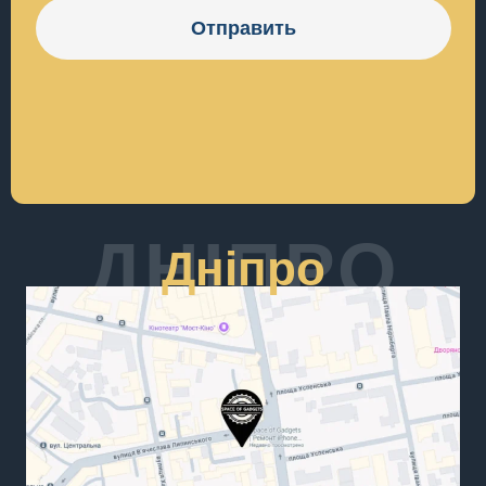
Отправить
ДНІПРО
Дніпро